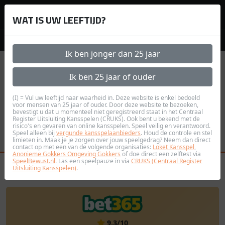
WAT IS UW LEEFTIJD?
Legale Bookmakers
Dagelijks Geupdate
Ik ben jonger dan 25 jaar
Skip
to
VIND JE VOLGENDE
BOOKMAKER
Ik ben 25 jaar of ouder
content
BONUS
(I) = Vul uw leeftijd naar waarheid in. Deze website is enkel bedoeld
Top 5 Bonussen Voor August 2026
voor mensen van 25 jaar of ouder. Door deze website te bezoeken,
bevestigt u dat u momenteel niet geregistreerd staat in het Centraal
Register Uitsluiting Kansspelen (CRUKS). Ook bent u bekend met de
risico's en gevaren van online kansspelen. Speel veilig en verantwoord.
Speel alleen bij
vergunde kansspelaanbieders
. Houd de controle en stel
limieten in. Maak je je zorgen over jouw speelgedrag? Neem dan direct
Sport
Casino
Poker
Bingo
Paarden
contact op met een van de volgende organisaties:
Loket Kansspel
,
Anonieme Gokkers Omgeving Gokkers
of doe direct een zelftest via
SpeelBewust.nl
. Las een speelpauze in via
CRUKS (Centraal Register
Uitsluiting Kansspelen)
.
Laatst gewijzigd op 7:36 •
Sortering:
Min Storting
9.3/10