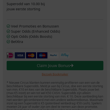
Superodd van 10.00 bij
jouw eerste storting
Veel Promoties en Bonussen
Super Odds (Enhanced Odds)
Opti Odds (Odds Boosts)
BetXtra
Claim Jouw Bonus
Bezoek Bookmaker
* Nieuwe Circus klanten kunnen eenmalig profiteren van een van de
beschikbare Superodds. Meld je aan bij Circus, doe een eerste storting
van min. €10 en kies van de beschikbare Superodds. Plaats jouw bet
(max €5 inzet) en win tot wel €50 CASH. Superodds zijn alleen
beschikbaar bij een eerste storting van min. € 10. Deze aanbieding kan
niet worden gecombineerd met een andere welkomstbonus. Maximale
inzet op een Superodd is €5 (potentieel winbedrag: €50 cash). Spelers
moeten 24 jaar of ouder zijn om deel te nemen aan deze promotie.