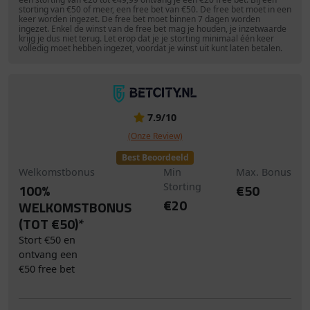
storting van €50 of meer, een free bet van €50. De free bet moet in een
keer worden ingezet. De free bet moet binnen 7 dagen worden
ingezet. Enkel de winst van de free bet mag je houden, je inzetwaarde
krijg je dus niet terug. Let erop dat je je storting minimaal één keer
volledig moet hebben ingezet, voordat je winst uit kunt laten betalen.
7.9/10
(Onze Review)
Best Beoordeeld
Welkomstbonus
Min
Max. Bonus
100%
Storting
€50
€20
WELKOMSTBONUS
(TOT €50)*
Stort €50 en
ontvang een
€50 free bet