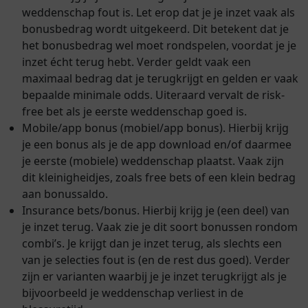
weddenschap fout is. Let erop dat je je inzet vaak als
bonusbedrag wordt uitgekeerd. Dit betekent dat je
het bonusbedrag wel moet rondspelen, voordat je je
inzet écht terug hebt. Verder geldt vaak een
maximaal bedrag dat je terugkrijgt en gelden er vaak
bepaalde minimale odds. Uiteraard vervalt de risk-
free bet als je eerste weddenschap goed is.
Mobile/app bonus (mobiel/app bonus). Hierbij krijg
je een bonus als je de app download en/of daarmee
je eerste (mobiele) weddenschap plaatst. Vaak zijn
dit kleinigheidjes, zoals free bets of een klein bedrag
aan bonussaldo.
Insurance bets/bonus. Hierbij krijg je (een deel) van
je inzet terug. Vaak zie je dit soort bonussen rondom
combi’s. Je krijgt dan je inzet terug, als slechts een
van je selecties fout is (en de rest dus goed). Verder
zijn er varianten waarbij je je inzet terugkrijgt als je
bijvoorbeeld je weddenschap verliest in de