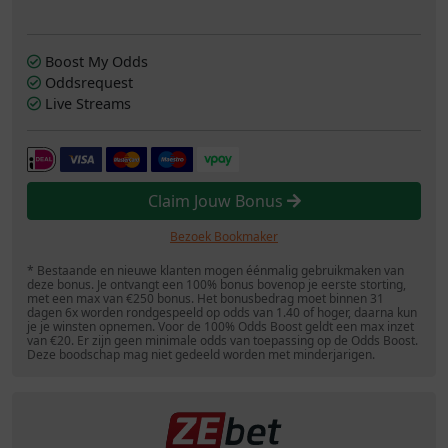
Boost My Odds
Oddsrequest
Live Streams
Claim Jouw Bonus
Bezoek Bookmaker
* Bestaande en nieuwe klanten mogen éénmalig gebruikmaken van
deze bonus. Je ontvangt een 100% bonus bovenop je eerste storting,
met een max van €250 bonus. Het bonusbedrag moet binnen 31
dagen 6x worden rondgespeeld op odds van 1.40 of hoger, daarna kun
je je winsten opnemen. Voor de 100% Odds Boost geldt een max inzet
van €20. Er zijn geen minimale odds van toepassing op de Odds Boost.
Deze boodschap mag niet gedeeld worden met minderjarigen.