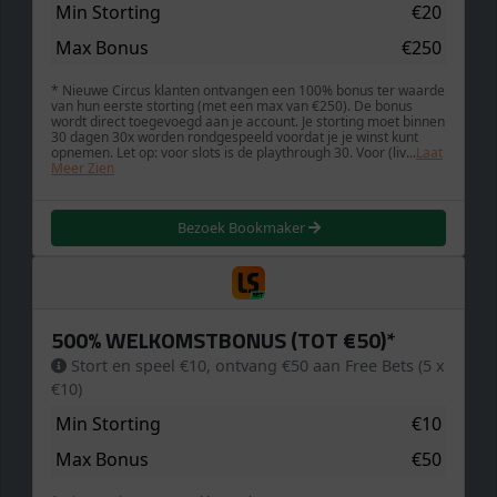
Min Storting
€20
Max Bonus
€250
* Nieuwe Circus klanten ontvangen een 100% bonus ter waarde
van hun eerste storting (met een max van €250). De bonus
wordt direct toegevoegd aan je account. Je storting moet binnen
30 dagen 30x worden rondgespeeld voordat je je winst kunt
opnemen. Let op: voor slots is de playthrough 30. Voor (liv...
Laat
Meer Zien
Bezoek Bookmaker
500% WELKOMSTBONUS (TOT €50)*
Stort en speel €10, ontvang €50 aan Free Bets (5 x
€10)
Min Storting
€10
Max Bonus
€50