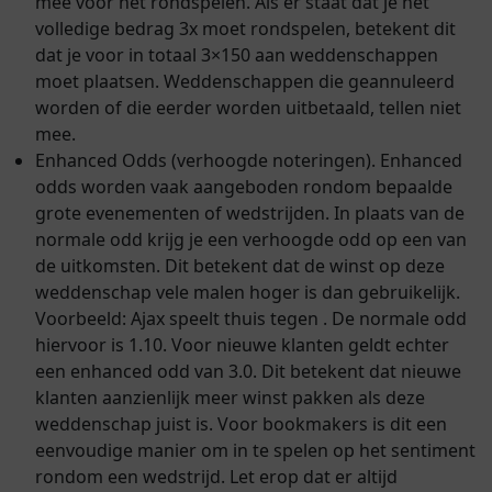
mee voor het rondspelen. Als er staat dat je het
volledige bedrag 3x moet rondspelen, betekent dit
dat je voor in totaal 3×150 aan weddenschappen
moet plaatsen. Weddenschappen die geannuleerd
worden of die eerder worden uitbetaald, tellen niet
mee.
Enhanced Odds (verhoogde noteringen). Enhanced
odds worden vaak aangeboden rondom bepaalde
grote evenementen of wedstrijden. In plaats van de
normale odd krijg je een verhoogde odd op een van
de uitkomsten. Dit betekent dat de winst op deze
weddenschap vele malen hoger is dan gebruikelijk.
Voorbeeld: Ajax speelt thuis tegen . De normale odd
hiervoor is 1.10. Voor nieuwe klanten geldt echter
een enhanced odd van 3.0. Dit betekent dat nieuwe
klanten aanzienlijk meer winst pakken als deze
weddenschap juist is. Voor bookmakers is dit een
eenvoudige manier om in te spelen op het sentiment
rondom een wedstrijd. Let erop dat er altijd