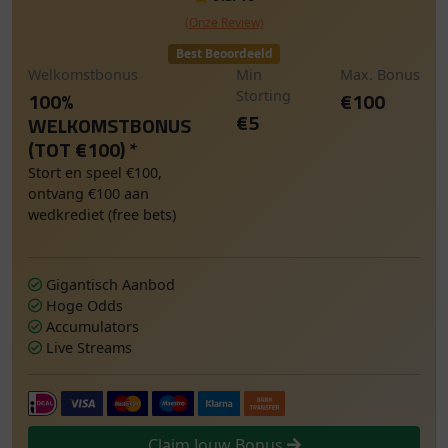
(Onze Review)
Best Beoordeeld
Welkomstbonus
Min
Max. Bonus
100%
Storting
€100
€5
WELKOMSTBONUS
(TOT €100) *
Stort en speel €100,
ontvang €100 aan
wedkrediet (free bets)
Gigantisch Aanbod
Hoge Odds
Accumulators
Live Streams
Claim Jouw Bonus