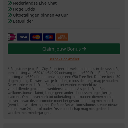
Nederlandse Live Chat
Hoge Odds
Uitbetalingen binnen 48 uur
BetBuilder
Claim Jouw Bonus
Bezoek Bookmaker
* Registreer je bij BetCity. Selecteer de welkomstbonus in de kassa. Bij
een storting van €20 t/m €49.99 ontvang je een €20 Free Bet. Bij een
storting van €50 of meer ontvang je een €50 Free Bet. De free bet is 30
dagen geldig. De winst van je free bet, minus de inleg, mag je houden.
De waarde van de Free Bet kan niet worden verdeeld over
verschillende geplaatste weddenschappen. Als je de Free Bet
welkomstbonus claimt, kun je geen andere bonussen tegelijkertijd
claimen. Om een verzoek tot uitbetaling in te kunnen dienen na het
activeren van deze promotie moet het gestorte bedrag minimaal 1
(één) keer worden ingezet. De Free Bet welkomstbonus is voor nieuwe
spelers van 24 jaar of ouder. Deze boodschap mag niet gedeeld
worden met minderjarigen.