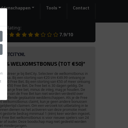
eddenschappen
Tools
Contact
ur Rating:
7.9/10
00% WELKOMSTBONUS (TOT €50)*
en
Registreer je bij BetCity. Selecteer de welkomstbonus in
 kassa. Bij een storting van €20 t/m €49.99 ontvang je
t
n €20 Free Bet. Bij een storting van €50 of meer ontvang
 een €50 Free Bet. De free bet is 30 dagen geldig. De
nst van je free bet, minus de inleg, mag je houden. De
arde van de Free Bet kan niet worden verdeeld over
rschillende geplaatste weddenschappen. Als je de Free
t welkomstbonus claimt, kun je geen andere bonussen
gelijkertijd claimen. Om een verzoek tot uitbetaling in te
nnen dienen na het activeren van deze promotie moet
t gestorte bedrag minimaal 1 (één) keer worden ingezet.
 Free Bet welkomstbonus is voor nieuwe spelers van 24
ar of ouder. Deze boodschap mag niet gedeeld worden
t minderjarigen.