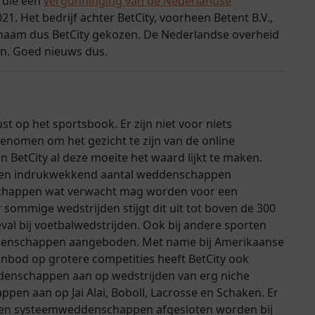
n die een
vergunninging
van de Nederlandse
1. Het bedrijf achter BetCity, voorheen Betent B.V.,
snaam dus BetCity gekozen. De Nederlandse overheid
ven. Goed nieuws dus.
st op het sportsbook. Er zijn niet voor niets
nomen om het gezicht te zijn van de online
n BetCity al deze moeite het waard lijkt te maken.
t een indrukwekkend aantal weddenschappen
happen wat verwacht mag worden voor een
sommige wedstrijden stijgt dit uit tot boven de 300
val bij voetbalwedstrijden. Ook bij andere sporten
denschappen aangeboden. Met name bij Amerikaanse
aanbod op grotere competities heeft BetCity ook
ddenschappen aan op wedstrijden van erg niche
pen aan op Jai Alai, Boboll, Lacrosse en Schaken. Er
- en systeemweddenschappen afgesloten worden bij