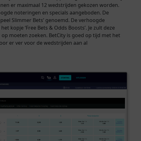
nnen er maximaal 12 wedstrijden gekozen worden.
gde noteringen en specials aangeboden. De
 ‘Speel Slimmer Bets’ genoemd. De verhoogde
het kopje ‘Free Bets & Odds Boosts’. Je zult deze
op moeten zoeken. BetCity is goed op tijd met het
r er ver voor de wedstrijden aan al