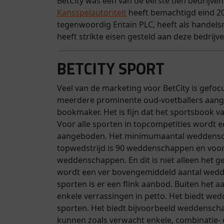
BetCity was één van de eerste tien bedrijve
Kansspelautoriteit
heeft bemachtigd eind 202
tegenwoordig Entain PLC, heeft als handel
heeft strikte eisen gesteld aan deze bedrij
BETCITY SPORT
Veel van de marketing voor BetCity is gefocu
meerdere prominente oud-voetballers aange
bookmaker. Het is fijn dat het sportsbook va
Voor alle sporten in topcompetities word
aangeboden. Het minimumaantal weddensc
topwedstrijd is 90 weddenschappen en voor 
weddenschappen. En dit is niet alleen het ge
wordt een ver bovengemiddeld aantal wed
sporten is er een flink aanbod. Buiten het 
enkele verrassingen in petto. Het biedt we
sporten. Het biedt bijvoorbeeld weddenschap
kunnen zoals verwacht enkele, combinatie