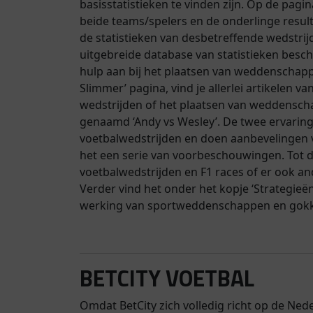
basisstatistieken te vinden zijn. Op de pagi
beide teams/spelers en de onderlinge result
de statistieken van desbetreffende wedstrij
uitgebreide database van statistieken besch
hulp aan bij het plaatsen van weddenschappe
Slimmer’ pagina, vind je allerlei artikelen v
wedstrijden of het plaatsen van weddenscha
genaamd ‘Andy vs Wesley’. De twee ervaring
voetbalwedstrijden en doen aanbevelingen 
het een serie van voorbeschouwingen. Tot 
voetbalwedstrijden en F1 races of er ook an
Verder vind het onder het kopje ‘Strategieën
werking van sportweddenschappen en gokka
BETCITY VOETBAL
Omdat BetCity zich volledig richt op de Ned