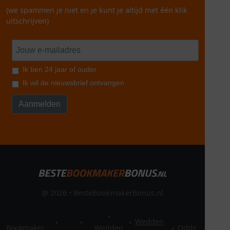
(we spammen je niet en je kunt je altijd met één klik
uitschrijven)
Ik ben 24 jaar of ouder
Ik wil de nieuwsbrief ontvangen
@ 2026 • BesteBookmakerBonus.nl
Wedden
Bookmaker
Wedden
Odds