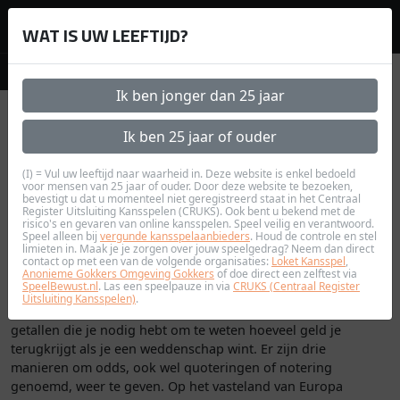
WAT IS UW LEEFTIJD?
Legale Bookmakers
Dagelijks Geupdate
Ik ben jonger dan 25 jaar
Skip
to
Ik ben 25 jaar of ouder
AMERIKAANSE ODDS
BIJ
content
WEDDEN
(I) = Vul uw leeftijd naar waarheid in. Deze website is enkel bedoeld
voor mensen van 25 jaar of ouder. Door deze website te bezoeken,
bevestigt u dat u momenteel niet geregistreerd staat in het Centraal
Register Uitsluiting Kansspelen (CRUKS). Ook bent u bekend met de
risico's en gevaren van online kansspelen. Speel veilig en verantwoord.
Andy S
Auteur
Speel alleen bij
vergunde kansspelaanbieders
. Houd de controle en stel
Eerste druk: February 15, 2023
limieten in. Maak je je zorgen over jouw speelgedrag? Neem dan direct
contact op met een van de volgende organisaties:
Loket Kansspel
,
Laat meer zien
Anonieme Gokkers Omgeving Gokkers
of doe direct een zelftest via
SpeelBewust.nl
. Las een speelpauze in via
CRUKS (Centraal Register
Uitsluiting Kansspelen)
.
Als je wilt wedden op sport, dan zijn de odds de
getallen die je nodig hebt om te weten hoeveel geld je
terugkrijgt als je een weddenschap wint. Er zijn drie
manieren om odds, ook wel quoteringen of notering
genoemd, weer te geven. Op het vasteland van Europa