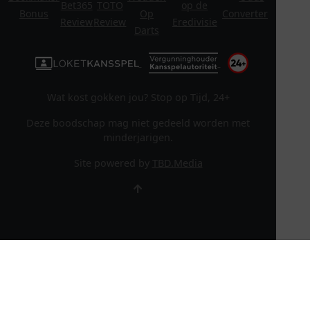
Bet365
TOTO
op de
Bonus
Op
Converter
Review
Review
Eredivisie
Darts
Wat kost gokken jou? Stop op Tijd, 24+
Deze boodschap mag niet gedeeld worden met
minderjarigen.
Site powered by
TBD.Media