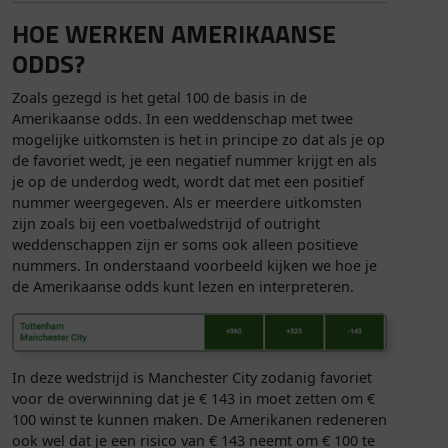
HOE WERKEN AMERIKAANSE
ODDS?
Zoals gezegd is het getal 100 de basis in de
Amerikaanse odds. In een weddenschap met twee
mogelijke uitkomsten is het in principe zo dat als je op
de favoriet wedt, je een negatief nummer krijgt en als
je op de underdog wedt, wordt dat met een positief
nummer weergegeven. Als er meerdere uitkomsten
zijn zoals bij een voetbalwedstrijd of outright
weddenschappen zijn er soms ook alleen positieve
nummers. In onderstaand voorbeeld kijken we hoe je
de Amerikaanse odds kunt lezen en interpreteren.
In deze wedstrijd is Manchester City zodanig favoriet
voor de overwinning dat je € 143 in moet zetten om €
100 winst te kunnen maken. De Amerikanen redeneren
ook wel dat je een risico van € 143 neemt om € 100 te