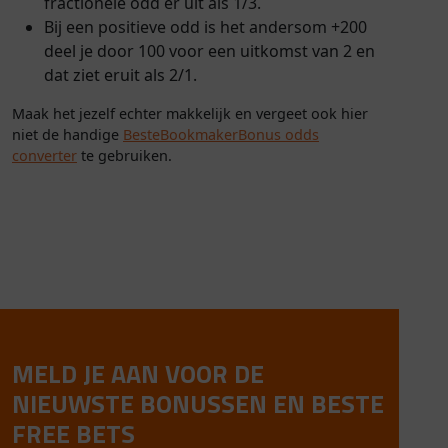
fractionele odd er uit als 1/3.
Bij een positieve odd is het andersom +200
deel je door 100 voor een uitkomst van 2 en
dat ziet eruit als 2/1.
Maak het jezelf echter makkelijk en vergeet ook hier
niet de handige
BesteBookmakerBonus odds
converter
te gebruiken.
MELD JE AAN VOOR DE
NIEUWSTE BONUSSEN EN BESTE
FREE BETS