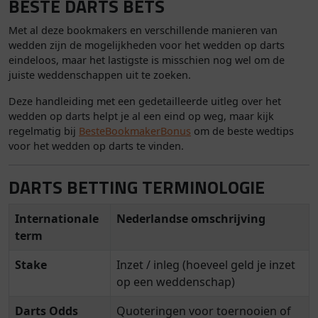
BESTE DARTS BETS
Met al deze bookmakers en verschillende manieren van
wedden zijn de mogelijkheden voor het wedden op darts
eindeloos, maar het lastigste is misschien nog wel om de
juiste weddenschappen uit te zoeken.
Deze handleiding met een gedetailleerde uitleg over het
wedden op darts helpt je al een eind op weg, maar kijk
regelmatig bij
BesteBookmakerBonus
om de beste wedtips
voor het wedden op darts te vinden.
DARTS BETTING TERMINOLOGIE
Internationale
Nederlandse omschrijving
term
Stake
Inzet / inleg (hoeveel geld je inzet
op een weddenschap)
Darts Odds
Quoteringen voor toernooien of