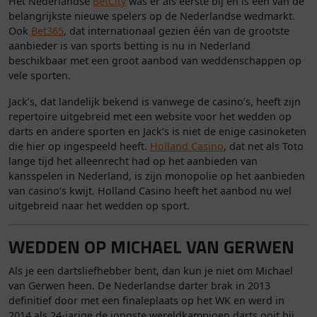
Het Nederlandse
BetCity
was er als eerste bij en is één van de
belangrijkste nieuwe spelers op de Nederlandse wedmarkt.
Ook
Bet365
, dat internationaal gezien één van de grootste
aanbieder is van sports betting is nu in Nederland
beschikbaar met een groot aanbod van weddenschappen op
vele sporten.
Jack’s, dat landelijk bekend is vanwege de casino’s, heeft zijn
repertoire uitgebreid met een website voor het wedden op
darts en andere sporten en Jack’s is niet de enige casinoketen
die hier op ingespeeld heeft.
Holland Casino
, dat net als Toto
lange tijd het alleenrecht had op het aanbieden van
kansspelen in Nederland, is zijn monopolie op het aanbieden
van casino’s kwijt. Holland Casino heeft het aanbod nu wel
uitgebreid naar het wedden op sport.
WEDDEN OP MICHAEL VAN GERWEN
Als je een dartsliefhebber bent, dan kun je niet om Michael
van Gerwen heen. De Nederlandse darter brak in 2013
definitief door met een finaleplaats op het WK en werd in
2014 als 24-jarige de jongste wereldkampioen darts ooit bij