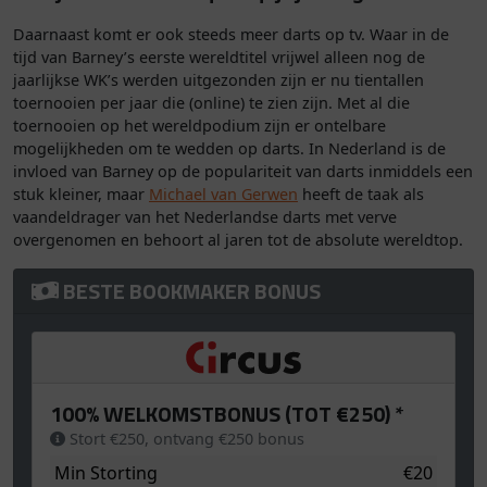
Daarnaast komt er ook steeds meer darts op tv. Waar in de
tijd van Barney’s eerste wereldtitel vrijwel alleen nog de
jaarlijkse WK’s werden uitgezonden zijn er nu tientallen
toernooien per jaar die (online) te zien zijn. Met al die
toernooien op het wereldpodium zijn er ontelbare
mogelijkheden om te wedden op darts. In Nederland is de
invloed van Barney op de populariteit van darts inmiddels een
stuk kleiner, maar
Michael van Gerwen
heeft de taak als
vaandeldrager van het Nederlandse darts met verve
overgenomen en behoort al jaren tot de absolute wereldtop.
BESTE BOOKMAKER BONUS
100% WELKOMSTBONUS (TOT €250) *
Stort €250, ontvang €250 bonus
Min Storting
€20