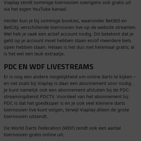
Viaplay zendt sommige toernooien overigens ook gratis uit
via het eigen YouTube kanaal.
Verder kun je bij sommige bookies, waaronder Bet365 en
BetCity, verschillende toernooien live op de website streamen.
Wel heb je vaak een actief account nodig. Dit betekent dat je
geld op je account moet hebben staan en/of meerdere bets
open hebben staan. Helaas is het dus niet helemaal gratis; al
is het wel een leuk extraatje.
PDC EN WDF LIVESTREAMS
Er is nog een andere mogelijkheid om online darts te kijken –
en net zoals bij Viaplay is daar een abonnement voor nodig.
Je kunt namelijk ook een abonnement afsluiten bij de PDC-
streamingdienst PDCTV. Voordeel van het abonnement bij
PDC is dat het goedkoper is en je ook veel kleinere darts
toernooien live kunt volgen, terwijl Viaplay alleen de grote
toernooien uitzendt.
De World Darts Federation (WDF) zendt ook een aantal
toernooien gratis online uit.