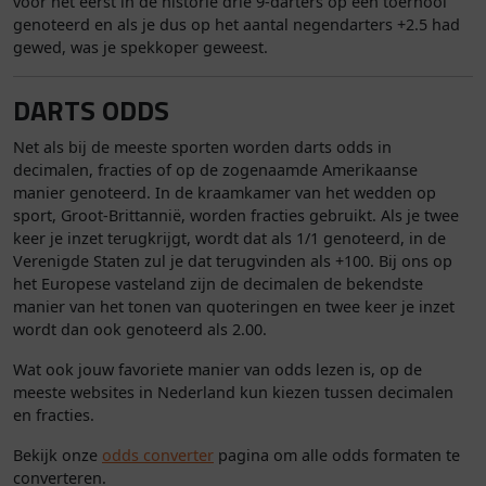
voor het eerst in de historie drie 9-darters op één toernooi
genoteerd en als je dus op het aantal negendarters +2.5 had
gewed, was je spekkoper geweest.
DARTS ODDS
Net als bij de meeste sporten worden darts odds in
decimalen, fracties of op de zogenaamde Amerikaanse
manier genoteerd. In de kraamkamer van het wedden op
sport, Groot-Brittannië, worden fracties gebruikt. Als je twee
keer je inzet terugkrijgt, wordt dat als 1/1 genoteerd, in de
Verenigde Staten zul je dat terugvinden als +100. Bij ons op
het Europese vasteland zijn de decimalen de bekendste
manier van het tonen van quoteringen en twee keer je inzet
wordt dan ook genoteerd als 2.00.
Wat ook jouw favoriete manier van odds lezen is, op de
meeste websites in Nederland kun kiezen tussen decimalen
en fracties.
Bekijk onze
odds converter
pagina om alle odds formaten te
converteren.