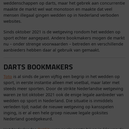
weddenschappen op darts, maar het gebrek aan concurrentie
maakte de markt wel wat monotoon en maakte dat veel
mensen illegaal gingen wedden op in Nederland verboden
websites.
Sinds oktober 2021 is de wetgeving rondom het wedden op
sport echter aangepast. Andere bookmakers mogen de markt
nu – onder strenge voorwaarden – betreden en verschillende
aanbieders hebben daar al gebruik van gemaakt.
DARTS BOOKMAKERS
Toto
is al sinds de jaren vijftig een begrip in het wedden op
sport, in eerste instantie alleen met voetbal, maar later met
steeds meer sporten. Door de strikte Nederlandse wetgeving
waren ze tot oktober 2021 ook de enige legale aanbieder van
wedden op sport in Nederland. Die situatie is inmiddels
verleden tijd; nadat de nieuwe wetgeving op kansspelen
inging, is er al een hele groep nieuwe legale goksites
Nederland goedgekeurd.