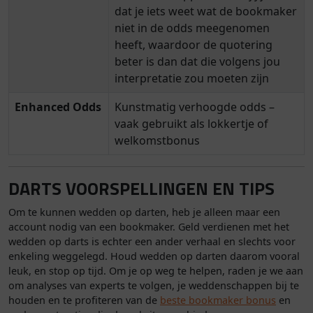
dat je iets weet wat de bookmaker
niet in de odds meegenomen
heeft, waardoor de quotering
beter is dan dat die volgens jou
interpretatie zou moeten zijn
Enhanced Odds
Kunstmatig verhoogde odds –
vaak gebruikt als lokkertje of
welkomstbonus
DARTS VOORSPELLINGEN EN TIPS
Om te kunnen wedden op darten, heb je alleen maar een
account nodig van een bookmaker. Geld verdienen met het
wedden op darts is echter een ander verhaal en slechts voor
enkeling weggelegd. Houd wedden op darten daarom vooral
leuk, en stop op tijd. Om je op weg te helpen, raden je we aan
om analyses van experts te volgen, je weddenschappen bij te
houden en te profiteren van de
beste bookmaker bonus
en