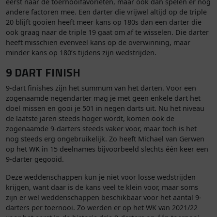
eerst naar de toernooifavorieten, maar ook dan spelen er nog
andere factoren mee. Een darter die vrijwel altijd op de triple
20 blijft gooien heeft meer kans op 180s dan een darter die
ook graag naar de triple 19 gaat om af te wisselen. Die darter
heeft misschien evenveel kans op de overwinning, maar
minder kans op 180’s tijdens zijn wedstrijden.
9 DART FINISH
9-dart finishes zijn het summum van het darten. Voor een
zogenaamde negendarter mag je met geen enkele dart het
doel missen en gooi je 501 in negen darts uit. Nu het niveau
de laatste jaren steeds hoger wordt, komen ook de
zogenaamde 9-darters steeds vaker voor, maar toch is het
nog steeds erg ongebruikelijk. Zo heeft Michael van Gerwen
op het WK in 15 deelnames bijvoorbeeld slechts één keer een
9-darter gegooid.
Deze weddenschappen kun je niet voor losse wedstrijden
krijgen, want daar is de kans veel te klein voor, maar soms
zijn er wel weddenschappen beschikbaar voor het aantal 9-
darters per toernooi. Zo werden er op het WK van 2021/22