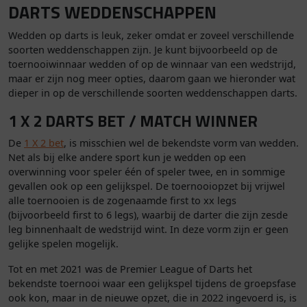
DARTS WEDDENSCHAPPEN
Wedden op darts is leuk, zeker omdat er zoveel verschillende
soorten weddenschappen zijn. Je kunt bijvoorbeeld op de
toernooiwinnaar wedden of op de winnaar van een wedstrijd,
maar er zijn nog meer opties, daarom gaan we hieronder wat
dieper in op de verschillende soorten weddenschappen darts.
1 X 2 DARTS BET / MATCH WINNER
De
1 X 2 bet
, is misschien wel de bekendste vorm van wedden.
Net als bij elke andere sport kun je wedden op een
overwinning voor speler één of speler twee, en in sommige
gevallen ook op een gelijkspel. De toernooiopzet bij vrijwel
alle toernooien is de zogenaamde first to xx legs
(bijvoorbeeld first to 6 legs), waarbij de darter die zijn zesde
leg binnenhaalt de wedstrijd wint. In deze vorm zijn er geen
gelijke spelen mogelijk.
Tot en met 2021 was de Premier League of Darts het
bekendste toernooi waar een gelijkspel tijdens de groepsfase
ook kon, maar in de nieuwe opzet, die in 2022 ingevoerd is, is