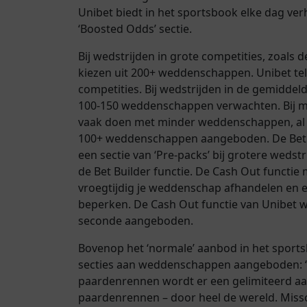
Unibet biedt in het sportsbook elke dag ver
‘Boosted Odds’ sectie.
Bij wedstrijden in grote competities, zoals
kiezen uit 200+ weddenschappen. Unibet te
competities. Bij wedstrijden in de gemiddeld
100-150 weddenschappen verwachten. Bij mi
vaak doen met minder weddenschappen, al z
100+ weddenschappen aangeboden. De Bet Bui
een sectie van ‘Pre-packs’ bij grotere weds
de Bet Builder functie. De Cash Out functie
vroegtijdig je weddenschap afhandelen en een 
beperken. De Cash Out functie van Unibet w
seconde aangeboden.
Bovenop het ‘normale’ aanbod in het sport
secties aan weddenschappen aangeboden: ‘Paa
paardenrennen wordt er een gelimiteerd 
paardenrennen – door heel de wereld. Miss