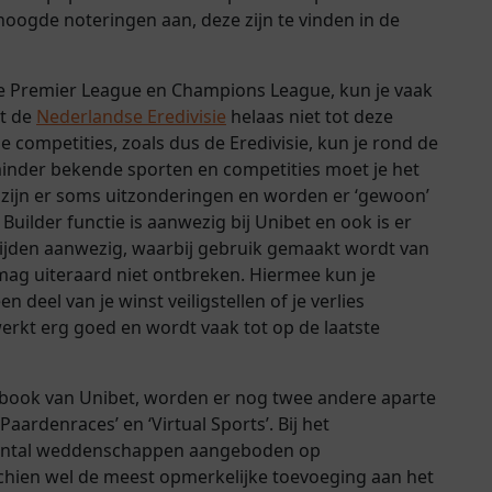
hoogde noteringen aan, deze zijn te vinden in de
 de Premier League en Champions League, kun je vaak
lt de
Nederlandse Eredivisie
helaas niet tot deze
e competities, zoals dus de Eredivisie, kun je rond de
nder bekende sporten en competities moet je het
ijn er soms uitzonderingen en worden er ‘gewoon’
lder functie is aanwezig bij Unibet en ook is er
trijden aanwezig, waarbij gebruik gemaakt wordt van
 mag uiteraard niet ontbreken. Hiermee kun je
deel van je winst veiligstellen of je verlies
erkt erg goed en wordt vaak tot op de laatste
sbook van Unibet, worden er nog twee andere aparte
rdenraces’ en ‘Virtual Sports’. Bij het
aantal weddenschappen aangeboden op
chien wel de meest opmerkelijke toevoeging aan het