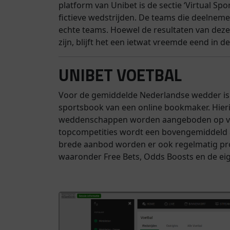
platform van Unibet is de sectie ‘Virtual Spo
fictieve wedstrijden. De teams die deelnem
echte teams. Hoewel de resultaten van deze
zijn, blijft het een ietwat vreemde eend in de 
UNIBET VOETBAL
Voor de gemiddelde Nederlandse wedder i
sportsbook van een online bookmaker. Hierin
weddenschappen worden aangeboden op voet
topcompetities wordt een bovengemiddeld
brede aanbod worden er ook regelmatig pr
waaronder Free Bets, Odds Boosts en de ei