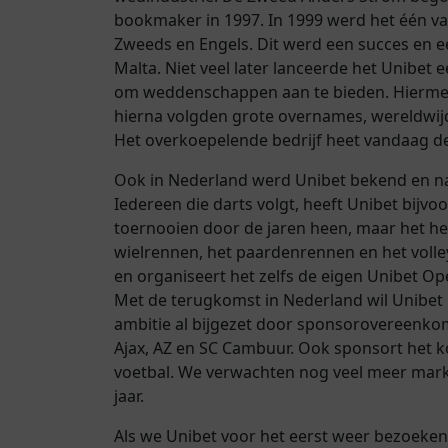
bookmaker in 1997. In 1999 werd het één v
Zweeds en Engels. Dit werd een succes en ee
Malta. Niet veel later lanceerde het Unibet e
om weddenschappen aan te bieden. Hiermee
hierna volgden grote overnames, wereldwijd
Het overkoepelende bedrijf heet vandaag d
Ook in Nederland werd Unibet bekend en na e
Iedereen die darts volgt, heeft Unibet bijv
toernooien door de jaren heen, maar het h
wielrennen, het paardenrennen en het volle
en organiseert het zelfs de eigen Unibet O
Met de terugkomst in Nederland wil Unibet
ambitie al bijgezet door sponsorovereenko
Ajax, AZ en SC Cambuur. Ook sponsort het 
voetbal. We verwachten nog veel meer mark
jaar.
Als we Unibet voor het eerst weer bezoeken, 