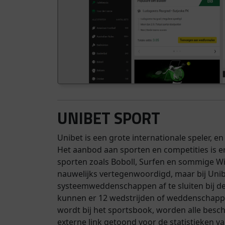
UNIBET SPORT
Unibet is een grote internationale speler, en
Het aanbod aan sporten en competities is erg 
sporten zoals Boboll, Surfen en sommige Win
nauwelijks vertegenwoordigd, maar bij Unibe
systeemweddenschappen af te sluiten bij 
kunnen er 12 wedstrijden of weddenschappe
wordt bij het sportsbook, worden alle bes
externe link getoond voor de statistieken v