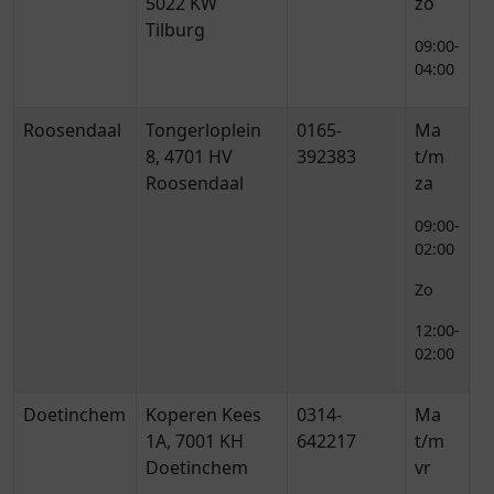
5022 KW
zo
Tilburg
09:00-
04:00
Roosendaal
Tongerloplein
0165-
Ma
8, 4701 HV
392383
t/m
Roosendaal
za
09:00-
02:00
Zo
12:00-
02:00
Doetinchem
Koperen Kees
0314-
Ma
1A, 7001 KH
642217
t/m
Doetinchem
vr