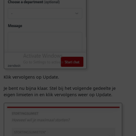
Klik vervolgens op Update.
Je bent nu bijna klaar. Stel bij het volgende gedeelte je
eigen limieten in en klik vervolgens weer op Update.