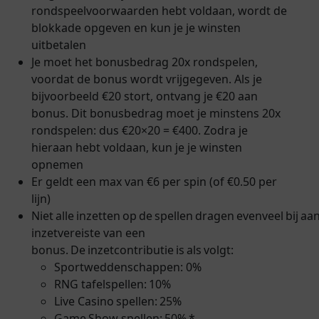
rondspeelvoorwaarden hebt voldaan, wordt de
blokkade opgeven en kun je je winsten
uitbetalen
Je moet het bonusbedrag 20x rondspelen,
voordat de bonus wordt vrijgegeven. Als je
bijvoorbeeld €20 stort, ontvang je €20 aan
bonus. Dit bonusbedrag moet je minstens 20x
rondspelen: dus €20×20 = €400. Zodra je
hieraan hebt voldaan, kun je je winsten
opnemen
Er geldt een max van €6 per spin (of €0.50 per
lijn)
Niet alle inzetten op de spellen dragen evenveel bij aa
inzetvereiste van een
bonus. De inzetcontributie is als volgt:
Sportweddenschappen: 0%
RNG tafelspellen: 10%
Live Casino spellen: 25%
Game Show spellen: 50% *