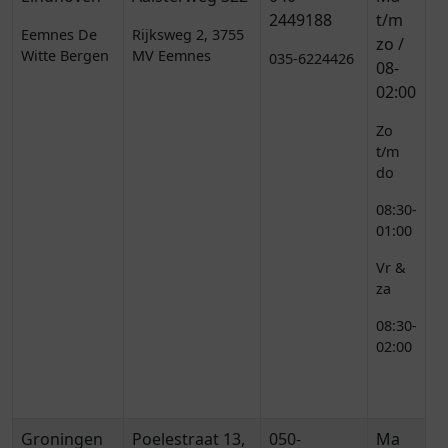
2449188
t/m
Eemnes De
Rijksweg 2, 3755
zo /
Witte Bergen
MV Eemnes
035-6224426
08-
02:00
Zo
t/m
do
08:30-
01:00
Vr &
za
08:30-
02:00
Groningen
Poelestraat 13,
050-
Ma