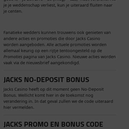
je je weddenschap verliest, kun je uiteraard fluiten naar
je centen.
Fanatieke wedders kunnen trouwens ook genieten van
andere acties en promoties die door Jacks Casino
worden aangeboden. Alle actuele promoties worden
allemaal keurig op een rijtje tentoongesteld op de
Promoties
pagina van Jacks Casino. Nieuwe acties worden
vaak via de nieuwsbrief aangekondigd.
JACKS NO-DEPOSIT BONUS
Jacks Casino heeft op dit moment geen No-Deposit
Bonus. Wellicht komt hier in de toekomst nog
verandering in. In dat geval zullen we de code uiteraard
hier vermelden.
JACKS PROMO EN BONUS CODE